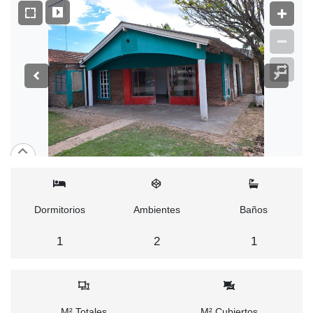
Dormitorios
Ambientes
Baños
1
2
1
M² Totales
M² Cubiertos